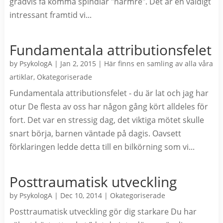
gradvis få komma spindlar "närmre". Det är en väldigt
intressant framtid vi...
Fundamentala attributionsfelet
by
PsykologA
|
Jan 2, 2015
|
Här finns en samling av alla våra
artiklar
,
Okategoriserade
Fundamentala attributionsfelet - du är lat och jag har
otur De flesta av oss har någon gång kört alldeles för
fort. Det var en stressig dag, det viktiga mötet skulle
snart börja, barnen väntade på dagis. Oavsett
förklaringen ledde detta till en bilkörning som vi...
Posttraumatisk utveckling
by
PsykologA
|
Dec 10, 2014
|
Okategoriserade
Posttraumatisk utveckling gör dig starkare Du har