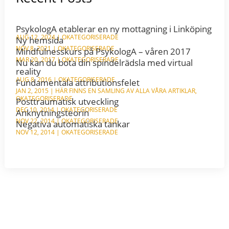
PsykologA etablerar en ny mottagning i Linköping
AUG 12, 2024
|
OKATEGORISERADE
Ny hemsida
NOV 8, 2021
|
OKATEGORISERADE
Mindfulnesskurs på PsykologA – våren 2017
MAR 20, 2017
|
OKATEGORISERADE
Nu kan du bota din spindelrädsla med virtual
reality
AUG 8, 2016
|
OKATEGORISERADE
Fundamentala attributionsfelet
JAN 2, 2015
|
HÄR FINNS EN SAMLING AV ALLA VÅRA ARTIKLAR
,
OKATEGORISERADE
Posttraumatisk utveckling
DEC 10, 2014
|
OKATEGORISERADE
Anknytningsteorin
NOV 22, 2014
|
OKATEGORISERADE
Negativa automatiska tankar
NOV 12, 2014
|
OKATEGORISERADE