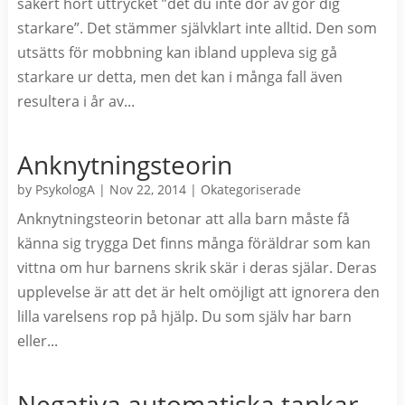
säkert hört uttrycket ”det du inte dör av gör dig
starkare”. Det stämmer självklart inte alltid. Den som
utsätts för mobbning kan ibland uppleva sig gå
starkare ur detta, men det kan i många fall även
resultera i år av...
Anknytningsteorin
by
PsykologA
|
Nov 22, 2014
|
Okategoriserade
Anknytningsteorin betonar att alla barn måste få
känna sig trygga Det finns många föräldrar som kan
vittna om hur barnens skrik skär i deras själar. Deras
upplevelse är att det är helt omöjligt att ignorera den
lilla varelsens rop på hjälp. Du som själv har barn
eller...
Negativa automatiska tankar