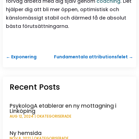
förväg arbeta med dig själv genom
coaching
. Det
hjälper dig att bli mer öppen, optimistisk och
känslomässigt stabil och därmed få de absolut
bästa förutsättningarna.
←
Exponering
Fundamentala attributionsfelet
→
Recent Posts
PsykologA etablerar en ny mottagning i
Linköping
AUG 12, 2024
|
OKATEGORISERADE
Ny hemsida
NOV 8, 2021
|
OKATEGORISERADE