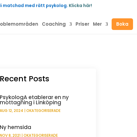
Bli matchad med rätt psykolog.
Klicka här!
roblemområden
Coaching
Priser
Mer
Boka
Recent Posts
PsykologA etablerar en ny
mottagning i Linköping
AUG 12, 2024
|
OKATEGORISERADE
Ny hemsida
NOV 8, 2021
|
OKATEGORISERADE