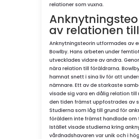
relationer som vuxna.
Anknytningsteor
av relationen til
Anknytningsteorin utformades av en
Bowlby. Hans arbeten under femtiot
utvecklades vidare av andra. Genom
nära relation till föräldrarna. Bo
hamnat snett i sina liv för att 
nämnare. Ett av de starkaste samb
visade sig vara en dålig relation ti
den tiden främst uppfostrades av si
Studierna som låg till grund för ankn
föräldern inte främst handlade om ti
Istället visade studierna kring ankn
vårdnadshavaren var unik och i hög