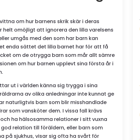
ittna om hur barnens skrik skär i deras
r helt omöjligt att ignorera den lilla varelsens
n eller umgås med den som har barn kan
t enda sättet det lilla barnet har för att få
ycket om de otrygga barn som mår allt sämre
ssionen om hur barnen upplevt sina första år i
m.
tar ut i världen känna sig trygga i sina
föräldrarna av olika anledningar inte kunnat ge
far naturligtvis barn som blir misshandlade
rar som vansköter dem. I vissa fall krävs
 och ha hälsosamma relationer i sitt vuxna
god relation till föräldern, eller barn som
på sjukhus, visar sig ofta ha svårt för