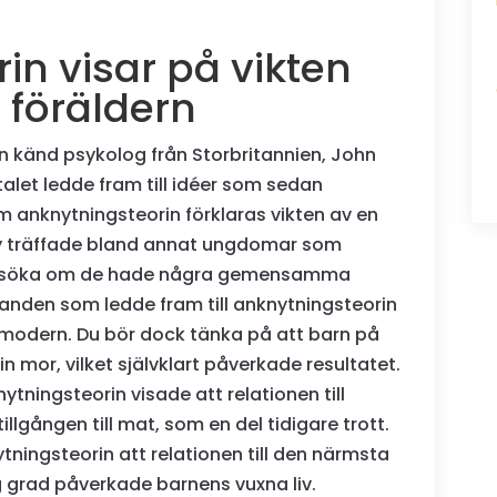
in visar på vikten
l föräldern
 känd psykolog från Storbritannien, John
alet ledde fram till idéer som sedan
 anknytningsteorin förklaras vikten av en
wlby träffade bland annat ungdomar som
undersöka om de hade några gemensamma
anden som ledde fram till anknytningsteorin
ll modern. Du bör dock tänka på att barn på
n mor, vilket självklart påverkade resultatet.
ytningsteorin visade att relationen till
llgången till mat, som en del tidigare trott.
ytningsteorin att relationen till den närmsta
 grad påverkade barnens vuxna liv.