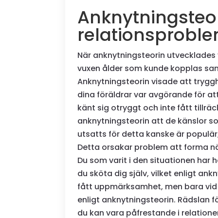
Anknytningsteo
relationsprobl
När anknytningsteorin utvecklades v
vuxen ålder som kunde kopplas sam
Anknytningsteorin visade att tryggh
dina föräldrar var avgörande för a
känt sig otryggt och inte fått tillr
anknytningsteorin att de känslor s
utsatts för detta kanske är populär,
Detta orsakar problem att forma nä
Du som varit i den situationen har h
du sköta dig själv, vilket enligt a
fått uppmärksamhet, men bara vid vis
enligt anknytningsteorin. Rädslan fö
du kan vara påfrestande i relation