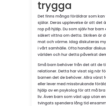
trygga
Det finns många föräldrar som kan v
själar. Deras upplevelse är att det ä
rop på hjälp. Du som själv har bar
säkert vittna om detta. Skriken är de
mat och värme. Idag diskuteras m
i vårt samhälle. Ofta handlar disku
världen och hur detta påverkat de
Små barn behöver från det att de tit
relationer. Detta har visat sig när 
barnen det de behöver. Allra värst 
eller lever med missbrukande föräld
hjälp av en psykolog för att må bra
liv. Även barn som växt upp utan en 
tvingats spendera lång tid ensamma 