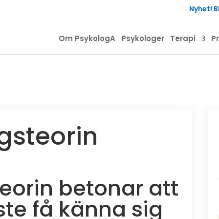
Nyhet! 
Om PsykologA
Psykologer
Terapi
P
gsteorin
eorin betonar att
ste få känna sig