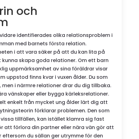
rin och
em
idare identifierades olika relationsproblem i
man med barnets första relation.
eten i att vara säker på att du kan lita på
tt kunna skapa goda relationer. Om ett barn
äcklig uppmärksamhet av sina föräldrar visar
om uppstod finns kvar i vuxen ålder. Du som
 men i närmre relationer drar du dig tillbaka.
ra vänskaper eller bygga kärleksrelationer.
elt enkelt från mycket ung ålder lärt dig att
nknytningsteorin förklarar problemen. Den som
sa tillfällen, kan istället klamra sig fast
r att förlora din partner eller nära vän gör att
er eftersom du sällan ger utrymme för den