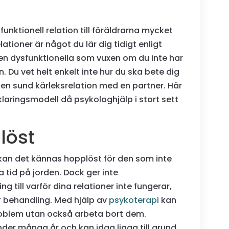
nktionell relation till föräldrarna mycket
lationer är något du lär dig tidigt enligt
ven dysfunktionella som vuxen om du inte har
Du vet helt enkelt inte hur du ska bete dig
 en sund kärleksrelation med en partner. Här
klaringsmodell då psykologhjälp i stort sett
löst
kan det kännas hopplöst för den som inte
a tid på jorden. Dock ger inte
g till varför dina relationer inte fungerar,
ör behandling. Med hjälp av
psykoterapi
kan
problem utan också arbeta bort dem.
der många år och kan idag ligga till grund