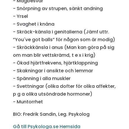
- Magbesvär
- Snörpning av strupen, sänkt andning
- Yrsel
- Svaghet i knäna
- Skräck-känsla i genitalierna (Jämf uttr.
”You´ve got balls” för någon som är modig)
- Skräckkänsla i anus (Man kan göra på sig
om man blir vettskrämd, t e x i krig)
- Ökad hjärtfrekvens, hjärtklappning
- Skakningar i ansikte och lemmar
- Spänning i alla muskler
- Svettningar (olika dofter för olika affekter,
p g a olika utsöndrade hormoner)
- Muntorrhet
BIO: Fredrik Sandin, Leg. Psykolog
Gå till Psykologa.se Hemsida