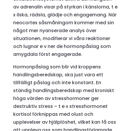
av adrenalin visar på styrkan i känslorna, t e
x ilska, rädsla, glädje och engagemang. När
neocortex såsmåningom kommer med sin
något mer nyanserade analys över
situationen, modifierar vi våra reaktioner
och lugnar e v ner de hormonpåslag som
amygdala först engagerade.
Hormonpåslag som blir vid kroppens
handlingsberedskap, ska just vara ett
tillfälligt påslag och inte konstant. En
ständig handlingsberedskap med kroniskt
höga värden av stresshormoner ger
destruktiv stress – t e x stresshormonet
kortisol förknippas med olust och
upplevelser av hjälplöshet, vilket kan få oss
att uppleva oss som handlingsförlamade.